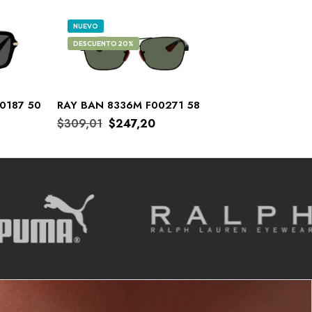
NUEVO
DESCUENTO 20%
0187 50
RAY BAN 8336M F00271 58
$
309,01
$
247,20
COMPRAR