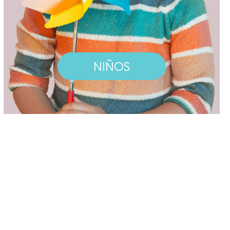
U
C
T
O
S
E
NIÑOS
N
E
L
C
A
R
R
I
T
O
.