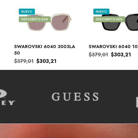
NUEVO
NUEVO
DESCUENTO 20%
DESCUENTO 20%
SWAROVSKI 6040 3003LA
SWAROVSKI 6040 10
50
$
379,01
$
303,21
$
379,01
$
303,21
COMPRAR
COMPRAR