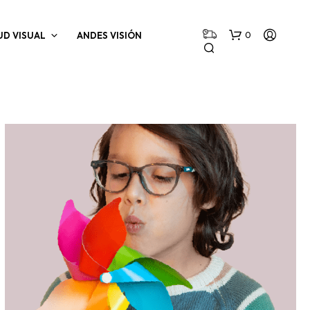
0
UD VISUAL
ANDES VISIÓN
N
O
H
A
Y
P
R
O
D