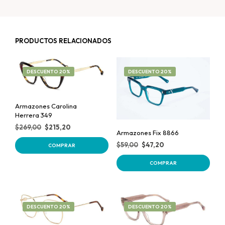
PRODUCTOS RELACIONADOS
DESCUENTO 20%
DESCUENTO 20%
Armazones Carolina
Herrera 349
$
269,00
$
215,20
Armazones Fix 8866
$
59,00
$
47,20
COMPRAR
COMPRAR
DESCUENTO 20%
DESCUENTO 20%