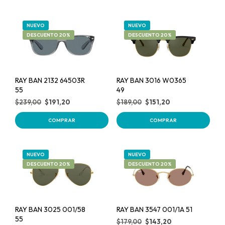
NUEVO
NUEVO
DESCUENTO 20%
DESCUENTO 20%
RAY BAN 2132 64503R
RAY BAN 3016 W0365
55
49
$
239,00
$
191,20
$
189,00
$
151,20
COMPRAR
COMPRAR
NUEVO
NUEVO
DESCUENTO 20%
DESCUENTO 20%
RAY BAN 3025 001/58
RAY BAN 3547 001/1A 51
55
$
179,00
$
143,20