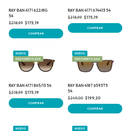
RAY BAN 4171 622/8G
RAY BAN 4171 674413 54
54
$
218,99
$
175,19
$
218,99
$
175,19
COMPRAR
COMPRAR
NUEVO
NUEVO
DESCUENTO 20%
DESCUENTO 20%
RAY BAN 4171 865/13 54
RAY BAN 4187 6593T5
54
$
218,99
$
175,19
$
249,00
$
199,20
COMPRAR
COMPRAR
NUEVO
NUEVO