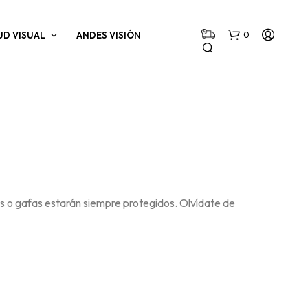
0
UD VISUAL
ANDES VISIÓN
N
tes o gafas estarán siempre protegidos. Olvídate de
O
H
A
Y
P
R
O
D