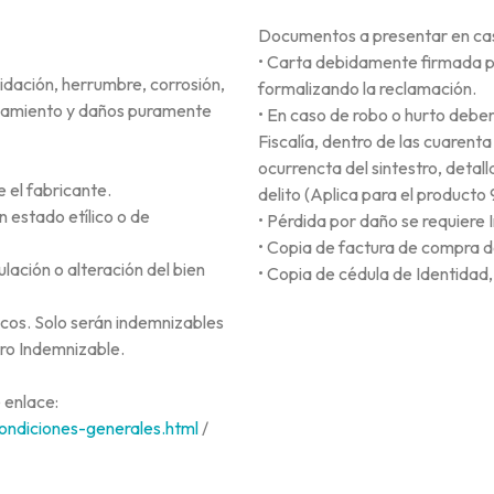
Documentos a presentar en caso
• Carta debidamente firmada p
xidación, herrumbre, corrosión,
formalizando la reclamación.
lamiento y daños puramente
• En caso de robo o hurto deber
Fiscalía, dentro de las cuarenta
ocurrencta del sintestro, detall
 el fabricante.
delito (Aplica para el producto 
 estado etílico o de
• Pérdida por daño se requiere 
• Copia de factura de compra d
lación o alteración del bien
• Copia de cédula de Identidad
cos. Solo serán indemnizables
ro Indemnizable.
 enlace:
ondiciones-generales.html
/