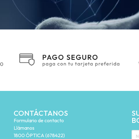
CONTÁCTANOS
S
B
Formulario de contacto
Llámanos
1800 ÓPTICA (678422)