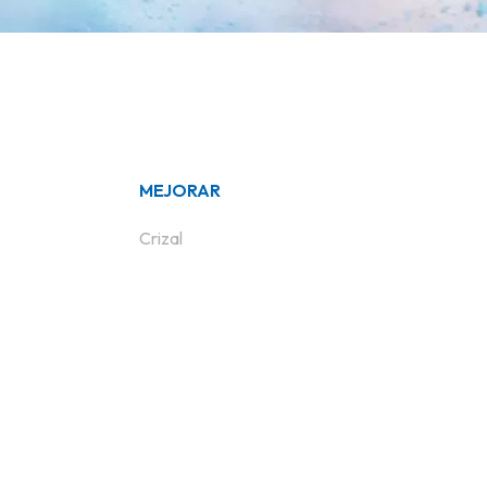
U
C
T
O
S
E
N
E
L
MEJORAR
C
A
Crizal
R
R
I
T
O
.