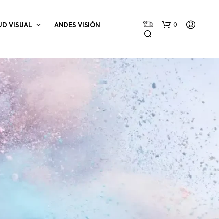
0
UD VISUAL
ANDES VISIÓN
N
O
H
A
Y
P
R
O
D