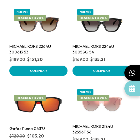
NUEVO
NUEVO
DESCUENTO 20%
DESCUENTO 20%
MICHAEL KORS 2264U
MICHAEL KORS 2246U
300613 53
30058G 54
$
189,00
$
151,20
$
169,00
$
135,21
COMPRAR
COMPRAR
NUEVO
DESCUENTO 20%
DESCUENTO 20%
MICHAEL KORS 2184U
Gafas Puma 0437S
32556F 56
$
129,00
$
103,20
$
169,00
$
135,21